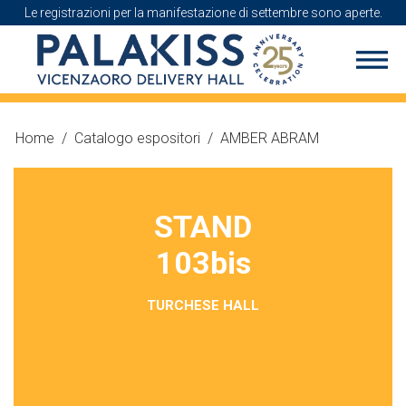
Le registrazioni per la manifestazione di settembre sono aperte.
Home
/
Catalogo espositori
/
AMBER ABRAM
STAND
103bis
TURCHESE HALL