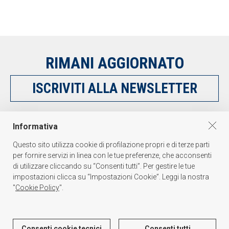
RIMANI AGGIORNATO
ISCRIVITI ALLA NEWSLETTER
SEGUICI SU
Informativa
Questo sito utilizza cookie di profilazione propri e di terze parti
per fornire servizi in linea con le tue preferenze, che acconsenti
di utilizzare cliccando su “Consenti tutti”. Per gestire le tue
impostazioni clicca su “Impostazioni Cookie”. Leggi la nostra
"
Cookie Policy
".
PALAKISS s.r.l.
Via dell'Oreficeria 31, 36100 Vicenza Italy - Tel. +39 0444 341847 - P.I./C.F.
Consenti cookie tecnici
Consenti tutti