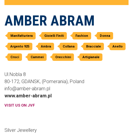
AMBER ABRAM
Manifatturiera
Gioielli Finiti
Fashion
Donna
Argento 925
Ambra
Collana
Bracciale
Anello
Croci
Cammei
Orecchini
Artigianale
Ul.Nobla 8
80-172, GDANSK, (Pomerania), Poland
info@amber-abram.pl
www.amber-abram.pl
VISIT US ON JVF
Silver Jewellery