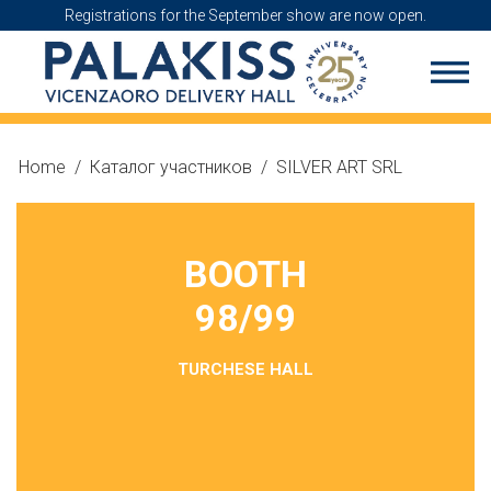
Registrations for the September show are now open.
Home
/
Каталог участников
/
SILVER ART SRL
BOOTH
98/99
TURCHESE HALL