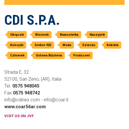
CDI S.P.A.
Obrączki
Wisiorek
Bransoletka
Naszyjnik
Kolczyki
Srebro 925
Moda
Dziecko
Kobieta
Człowiek
Gotowa Biżuteria
Producent
Strada E, 32
52100, San Zeno, (AR), Italia
Tel.
0575 948045
Fax
0575 948742
info@cdinex.com - info@coar.it
www.coar56ar.com
VISIT US ON JVF