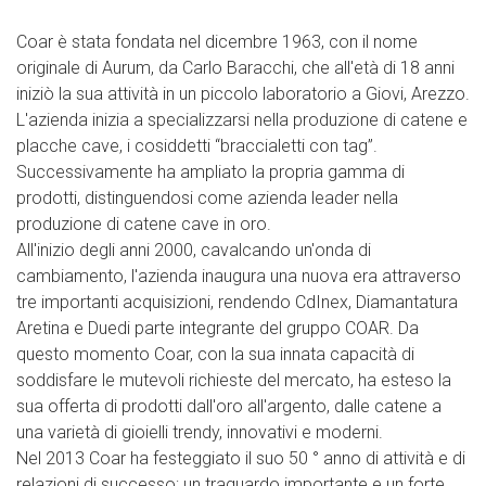
Coar è stata fondata nel dicembre 1963, con il nome
originale di Aurum, da Carlo Baracchi, che all'età di 18 anni
iniziò la sua attività in un piccolo laboratorio a Giovi, Arezzo.
L'azienda inizia a specializzarsi nella produzione di catene e
placche cave, i cosiddetti “braccialetti con tag”.
Successivamente ha ampliato la propria gamma di
prodotti, distinguendosi come azienda leader nella
produzione di catene cave in oro.
All'inizio degli anni 2000, cavalcando un'onda di
cambiamento, l'azienda inaugura una nuova era attraverso
tre importanti acquisizioni, rendendo CdInex, Diamantatura
Aretina e Duedi parte integrante del gruppo COAR. Da
questo momento Coar, con la sua innata capacità di
soddisfare le mutevoli richieste del mercato, ha esteso la
sua offerta di prodotti dall'oro all'argento, dalle catene a
una varietà di gioielli trendy, innovativi e moderni.
Nel 2013 Coar ha festeggiato il suo 50 ° anno di attività e di
relazioni di successo; un traguardo importante e un forte