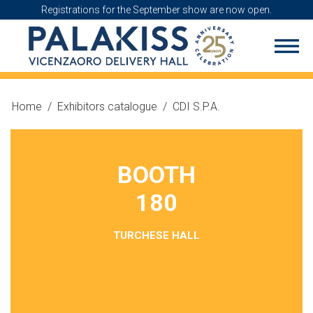
Registrations for the September show are now open.
Home
/
Exhibitors catalogue
/
CDI S.P.A.
BOOTH
180
TURCHESE HALL