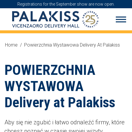
Registrations for the September show are now open.
Home
/
Powierzchnia Wystawowa Delivery At Palakiss
POWIERZCHNIA
WYSTAWOWA
Delivery at Palakiss
Aby się nie zgubić i łatwo odnaleźć firmy, które
chcesz poznać w czasie swojej wizyty,