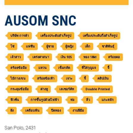
AUSOM SNC
บริษัท การค้า
เครื่องประดับสำเร็จรูป
เครื่องประดับกึ่งสำเร็จรูป
โซ่
แฟชั่น
ผู้ชาย
ผู้หญิง
เด็ก
ชาติพันธุ์
เจ้าสาว
เคร่งศาสนา
เงิน 925
ทอง 18kt
สร้อยคอ
สร้อยข้อมือ
แหวน
เข็มกลัด
ที่ใส่กุญแจ
จี้
ไม้กางเขน
สร้อยข้อเท้า
เจาะ
จี้
คลิปเงิน
กระดุมข้อมือ
ต่างหู
เลเซอร์คัท
Double Printed
ฟิวชั่น
การขึ้นรูปด้วยไฟฟ้า
ท่อ
สิ่ว
แกะสลัก
ฝัง
เคลือบฟัน
ปิดทอง
งานฝีมือ
San Polo, 2431