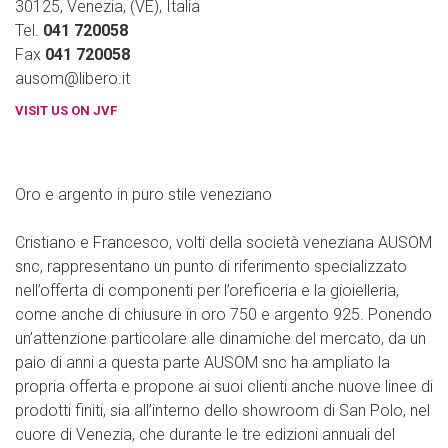
30125, Venezia, (VE), Italia
Tel.
041 720058
Fax
041 720058
ausom@libero.it
VISIT US ON JVF
Oro e argento in puro stile veneziano
Cristiano e Francesco, volti della società veneziana AUSOM
snc, rappresentano un punto di riferimento specializzato
nell’offerta di componenti per l’oreficeria e la gioielleria,
come anche di chiusure in oro 750 e argento 925. Ponendo
un’attenzione particolare alle dinamiche del mercato, da un
paio di anni a questa parte AUSOM snc ha ampliato la
propria offerta e propone ai suoi clienti anche nuove linee di
prodotti finiti, sia all’interno dello showroom di San Polo, nel
cuore di Venezia, che durante le tre edizioni annuali del