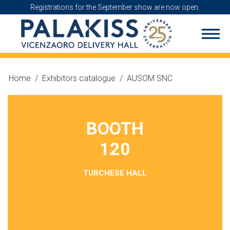
Registrations for the September show are now open.
Home
/
Exhibitors catalogue
/
AUSOM SNC
BOOTH
120
TURCHESE HALL