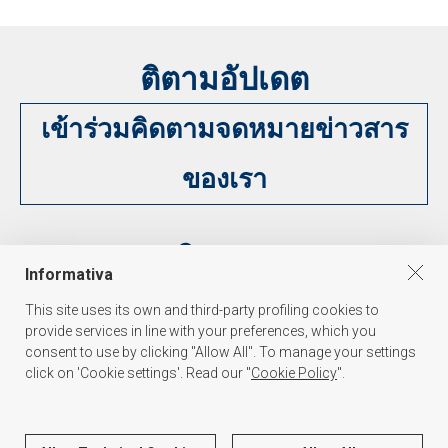
ติตามอัปเดต
เข้าร่วมคิดตามจดหมายข่าวสาร
ของเรา
ติดตาม
Informativa
This site uses its own and third-party profiling cookies to
provide services in line with your preferences, which you
consent to use by clicking "Allow All". To manage your settings
click on 'Cookie settings'. Read our "
Cookie Policy
".
PALAKISS s.r.l.
Via dell'Oreficeria 31, 36100 Vicenza Italy - Tel. +39 0444 341847 - P.I./C.F.